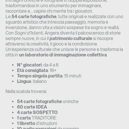
immagini oniriche e fotografie in doppia esposizione,
trasformandosi in uno strumento per immaginare,
raccontare e… capire chi mente tra i giocatori.
Le
54 carte fotografiche
, tutte originali e realizzate con uno
sguardo artistico che intreccia paesaggio, memoria e
invenzione, danno vita a visioni sospese tra sogno e realtà.
Con
Sogni d’Istanti
, Angera diventa il palcoscenico di storie
sempre nuove, in cui il
patrimonio culturale
si riscopre
attraverso la creatività, il gioco e la condivisione.
Un’esperienza culturale che unisce le persone e trasforma la
città in
un laboratorio di immaginazione collettiva
.
N° giocatori
: da 4 a 6
Età consigliata
: 16+
Tempo singola partita
: 15 minuti
Lingua
: italiano
Nella scatola troverai:
54 carte fotografiche
oniriche
60 carte IDEA
4 carte SOSPETTO
1 carta
TRADITORE
1 libretto
d’istruzioni
10 audio narrazioni
da scoprire