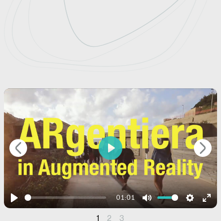
Play
01:01
Play
Mute
Settings
Ent
1
2
3