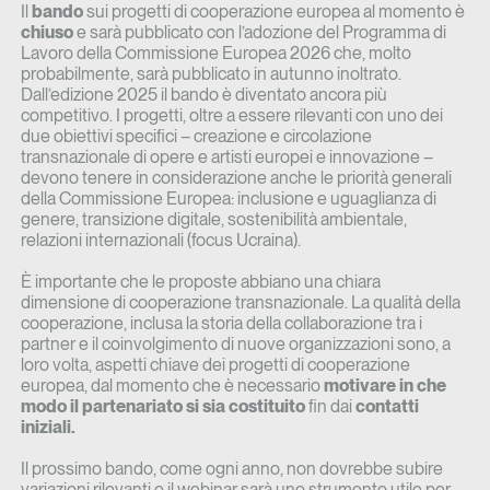
Il
bando
sui progetti di cooperazione europea al momento è
chiuso
e sarà pubblicato con l’adozione del Programma di
Lavoro della Commissione Europea 2026 che, molto
probabilmente, sarà pubblicato in autunno inoltrato.
Dall’edizione 2025 il bando è diventato ancora più
competitivo. I progetti, oltre a essere rilevanti con uno dei
due obiettivi specifici – creazione e circolazione
transnazionale di opere e artisti europei e innovazione –
devono tenere in considerazione anche le priorità generali
della Commissione Europea: inclusione e uguaglianza di
genere, transizione digitale, sostenibilità ambientale,
relazioni internazionali (focus Ucraina).
È importante che le proposte abbiano una chiara
dimensione di cooperazione transnazionale. La qualità della
cooperazione, inclusa la storia della collaborazione tra i
partner e il coinvolgimento di nuove organizzazioni sono, a
loro volta, aspetti chiave dei progetti di cooperazione
europea, dal momento che è necessario
motivare in che
modo il partenariato si sia costituito
fin dai
contatti
iniziali.
Il prossimo bando, come ogni anno, non dovrebbe subire
variazioni rilevanti e il webinar sarà uno strumento utile per