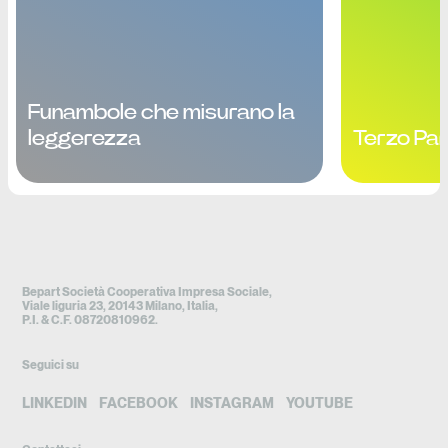
Funambole che misurano la
leggerezza
Terzo Pa
Bepart Società Cooperativa Impresa Sociale,
Viale liguria 23, 20143 Milano, Italia,
P.I. & C.F. 08720810962.
Seguici su
LINKEDIN
FACEBOOK
INSTAGRAM
YOUTUBE