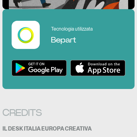
Tecnologia utilizzata
Bepart
CREDITS
IL
DESK ITALIA EUROPA CREATIVA