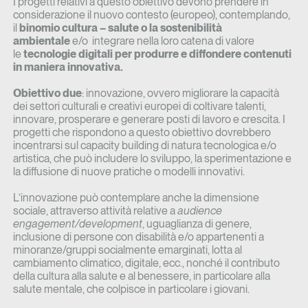
I progetti relativi a questo obiettivo devono prendere in
considerazione il nuovo contesto (europeo), contemplando,
il
binomio cultura – salute o la sostenibilità
ambientale
e/o integrare nella loro catena di valore
le
tecnologie digitali per produrre e diffondere contenuti
in maniera innovativa.
Obiettivo due
: innovazione, ovvero migliorare la capacità
dei settori culturali e creativi europei di coltivare talenti,
innovare, prosperare e generare posti di lavoro e crescita. I
progetti che rispondono a questo obiettivo dovrebbero
incentrarsi sul capacity building di natura tecnologica e/o
artistica, che può includere lo sviluppo, la sperimentazione e
la diffusione di nuove pratiche o modelli innovativi.
L’innovazione può contemplare anche la dimensione
sociale, attraverso attività relative a
audience
engagement/development
, uguaglianza di genere,
inclusione di persone con disabilità e/o appartenenti a
minoranze/gruppi socialmente emarginati, lotta al
cambiamento climatico, digitale, ecc., nonché il contributo
della cultura alla salute e al benessere, in particolare alla
salute mentale, che colpisce in particolare i giovani.