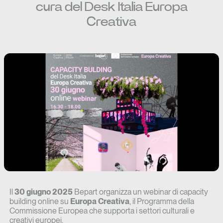
cura del Desk Italia Europa
Creativa
Il
30 giugno 2025
Bepart organizza un webinar di capacity
building online su
Europa Creativa
, il Programma della
Commissione Europea che supporta i settori culturali e
creativi europei.