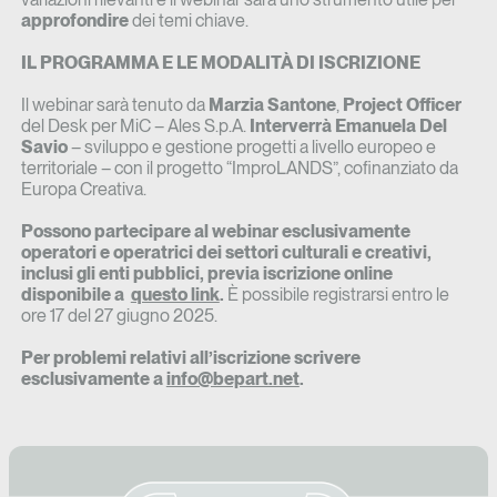
approfondire
dei temi chiave.
IL PROGRAMMA E LE MODALITÀ DI ISCRIZIONE
Il webinar sarà tenuto da
Marzia Santone
,
Project Officer
del Desk per MiC – Ales S.p.A.
Interverrà Emanuela Del
Savio
– sviluppo e gestione progetti a livello europeo e
territoriale – con il progetto “ImproLANDS”, cofinanziato da
Europa Creativa.
Possono partecipare al webinar esclusivamente
operatori e operatrici dei settori culturali e creativi,
inclusi gli enti pubblici, previa iscrizione online
disponibile a
questo link
.
È possibile registrarsi entro le
ore 17 del 27 giugno 2025.
Per problemi relativi all’iscrizione scrivere
esclusivamente a
info@bepart.net
.